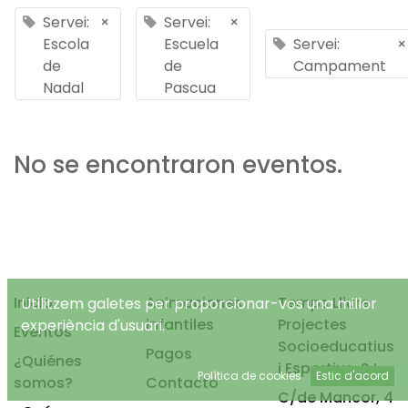
Servei:
×
Servei:
×
Escola
Escuela
Servei:
×
de
de
Campament
Nadal
Pascua
No se encontraron eventos.
Inicio
Animaciones
Temps Lliure
Utilitzem galetes per proporcionar-vos una millor
infantiles
Projectes
experiència d'usuari.
Eventos
Socioeducatius
Pagos
¿Quiénes
i Esportius, S.L.
Política de cookies
Estic d'acord
somos?
Contacto
C/de Mancor, 4