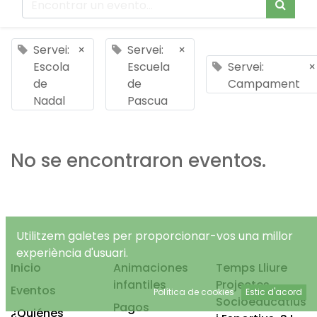
Servei:
×
Servei:
×
Escola
Escuela
Servei:
×
de
de
Campament
Nadal
Pascua
No se encontraron eventos.
Utilitzem galetes per proporcionar-vos una millor
experiència d'usuari.
Inicio
Animaciones
Temps Lliure
infantiles
Projectes
Eventos
Política de cookies
Estic d'acord
Socioeducatius
Pagos
¿Quiénes