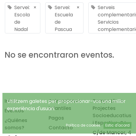
Servei:
×
Servei:
×
Serveis
Escola
Escuela
complementaris
de
de
Servicios
Nadal
Pascua
complementari
No se encontraron eventos.
Inicio
Animaciones
Temps Lliure
Utilitzem galetes per proporcionar-vos una millor
infantiles
Projectes
experiència d'usuari.
Eventos
Socioeducatius
Pagos
¿Quiénes
i Esportius, S.L.
Política de cookies
Estic d'acord
somos?
Contacto
C/de Mancor, 4