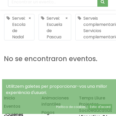
Servei:
×
Servei:
×
Serveis
Escola
Escuela
complementaris
de
de
Servicios
Nadal
Pascua
complementari
No se encontraron eventos.
Utilitzem galetes per proporcionar-vos una millor
experiència d'usuari.
Inicio
Animaciones
Temps Lliure
infantiles
Projectes
Eventos
Política de cookies
Estic d'acord
Socioeducatius
Pagos
¿Quiénes