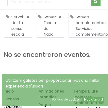
Servei:
×
Servei:
×
Serveis
Un dia
Escola
complementaris
sense
de
Servicios
escola
Nadal
complementario
No se encontraron eventos.
Utilitzem galetes per proporcionar-vos una millor
experiència d'usuari.
Inicio
Animaciones
Temps Lliure
infantiles
Projectes
Eventos
Política de cookies
Estic d'acord
Socioeducatius
Pagos
¿Quiénes