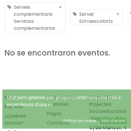
Serveis
×
complementaris:
Servei:
×
Servicios
Extraescolarts
complementarios
No se encontraron eventos.
Inicio
Animaciones
Temps Lliure
Utilitzem galetes per proporcionar-vos una millor
infantiles
Projectes
experiència d'usuari.
Eventos
Socioeducatius
Pagos
¿Quiénes
i Esportius, S.L.
Política de cookies
Estic d'acord
somos?
Contacto
C/de Mancor, 4