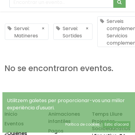
Serveis
Servei:
×
Servei:
×
complement
Matineres
Sortides
Servicios
complemen
No se encontraron eventos.
Utilitzem galetes per proporcionar-vos una millor
experiència d'usuari.
Inicio
Animaciones
Temps Lliure
infantiles
Projectes
Eventos
Política de cookies
Estic d'acord
Socioeducatius
Pagos
¿Quiénes