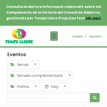
Consulta la darrera informació rellenvant sobre els
Campaments de la Victòria del Consell de Mallorca,
gestionats per Temps Lliure Projectes fent
clic aquí
|
Català
Español
Eventos
Servei
Serveis complementaris
Palma
Hoy