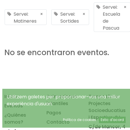
Servei:
×
Servei:
×
Servei:
×
Escuela
Matineres
Sortides
de
Pascua
No se encontraron eventos.
Inicio
Animaciones
Temps Lliure
Utilitzem galetes per proporcionar-vos una millor
infantiles
Projectes
experiència d'usuari.
Eventos
Socioeducatius
Pagos
¿Quiénes
i Esportius, S.L.
Política de cookies
Estic d'acord
somos?
Contacto
C/de Mancor, 4