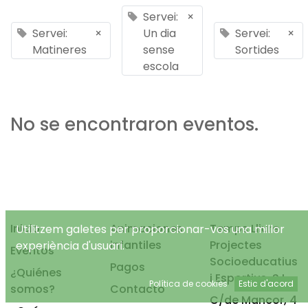
Servei:
×
Servei:
×
Un dia
Servei:
×
Matineres
sense
Sortides
escola
No se encontraron eventos.
Inicio
Animaciones
Temps Lliure
Utilitzem galetes per proporcionar-vos una millor
infantiles
Projectes
experiència d'usuari.
Eventos
Socioeducatius
Pagos
¿Quiénes
i Esportius, S.L.
Política de cookies
Estic d'acord
somos?
Contacto
C/de Mancor, 4