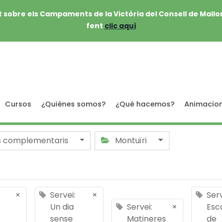
 sobre els Campaments de la Victòria del Consell de Mallo
fent
clic aquí
Cursos
¿Quiénes somos?
¿Qué hacemos?
Animacio
s complementaris
Montuïri
×
Servei:
×
Serv
Un dia
Servei:
×
Esc
sense
Matineres
de