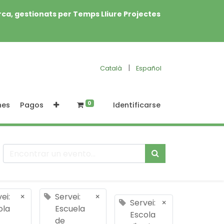
rca, gestionats per Temps Lliure Projectes
|
Català
Español
0
nes
Pagos
Identificarse
ei:
×
Servei:
×
Servei:
×
ola
Escuela
Escola
de