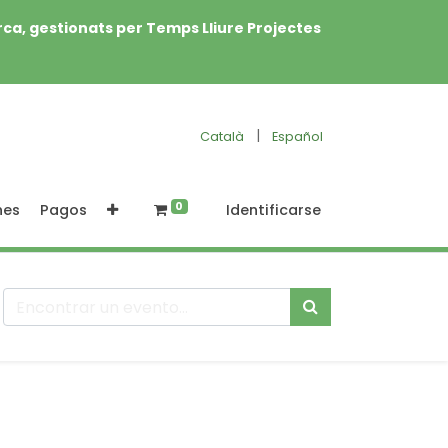
rca, gestionats per Temps Lliure Projectes
|
Català
Español
0
nes
Pagos
Identificarse