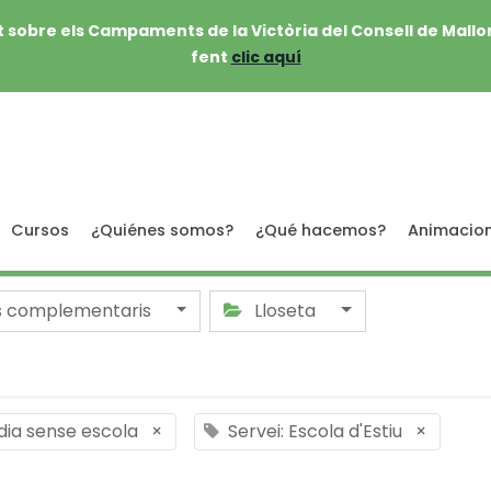
 sobre els Campaments de la Victòria del Consell de Mallo
fent
clic aquí
Cursos
¿Quiénes somos?
¿Qué hacemos?
Animacio
s complementaris
Lloseta
 dia sense escola
×
Servei: Escola d'Estiu
×