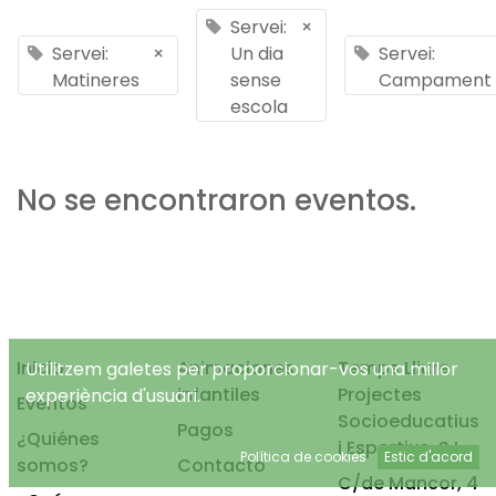
Servei:
×
Servei:
×
Un dia
Servei:
Matineres
sense
Campament
escola
No se encontraron eventos.
Inicio
Animaciones
Temps Lliure
Utilitzem galetes per proporcionar-vos una millor
infantiles
Projectes
experiència d'usuari.
Eventos
Socioeducatius
Pagos
¿Quiénes
i Esportius, S.L.
Política de cookies
Estic d'acord
somos?
Contacto
C/de Mancor, 4