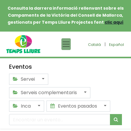
Consulta la darrera informació rellenvant sobre els
Campaments de la Victòria del Consell de Mallorca,
gestionats per Temps Lliure Projectes fent
clic aquí
|
Català
Español
Eventos
Servei
Serveis complementaris
Inca
Eventos pasados