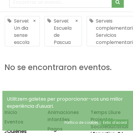
Servei:
×
Servei:
×
Serveis
Un dia
Escuela
complementari
sense
de
Servicios
escola
Pascua
complementari
No se encontraron eventos.
Utilitzem galetes per proporcionar-vos una millor
experiència d'usuari.
Inicio
Animaciones
Temps Lliure
infantiles
Projectes
Eventos
Política de cookies
Estic d'acord
Socioeducatius
Pagos
¿Quiénes