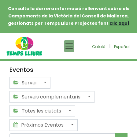
Consulta la darrera informació rellenvant sobre els
Campaments de la Victòria del Consell de Mallorca,
gestionats per Temps Lliure Projectes fent
clic aquí
|
Català
Español
Eventos
Servei
Serveis complementaris
Totes les ciutats
Próximos Eventos