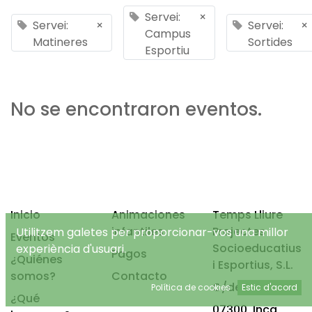
Servei:
×
Servei:
×
Servei:
×
Campus
Matineres
Sortides
Esportiu
No se encontraron eventos.
Inicio
Animaciones
Temps Lliure
infantiles
Projectes
Utilitzem galetes per proporcionar-vos una millor
Eventos
Socioeducatius
experiència d'usuari.
Pagos
¿Quiénes
i Esportius, S.L.
somos?
Contacto
C/de Mancor, 4
Política de cookies
Estic d'acord
¿Qué
07300, Inca