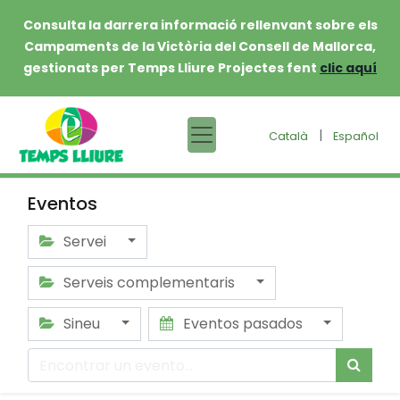
Consulta la darrera informació rellenvant sobre els
Campaments de la Victòria del Consell de Mallorca,
gestionats per Temps Lliure Projectes fent
clic aquí
|
Català
Español
Eventos
Servei
Serveis complementaris
Sineu
Eventos pasados