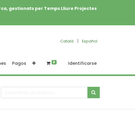
rca, gestionats per Temps Lliure Projectes
|
Català
Español
0
nes
Pagos
Identificarse