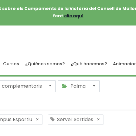
 sobre els Campaments de la Victòria del Consell de Mallo
fent
clic aquí
Cursos
¿Quiénes somos?
¿Qué hacemos?
Animacio
s complementaris
Palma
mpus Esportiu
×
Servei: Sortides
×