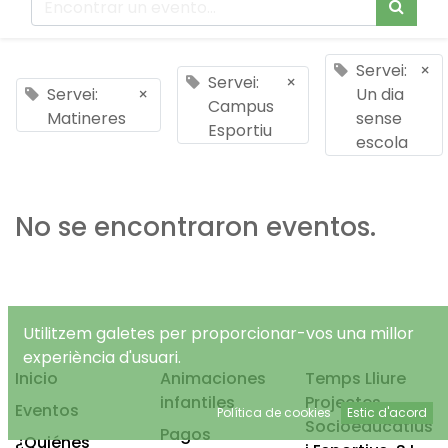
Servei:
×
Servei:
×
Servei:
×
Un dia
Campus
Matineres
sense
Esportiu
escola
No se encontraron eventos.
Utilitzem galetes per proporcionar-vos una millor
experiència d'usuari.
Inicio
Animaciones
Temps Lliure
infantiles
Projectes
Eventos
Política de cookies
Estic d'acord
Socioeducatius
Pagos
¿Quiénes