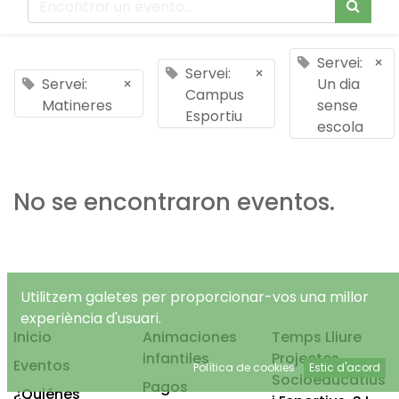
Servei:
×
Servei:
×
Servei:
×
Un dia
Campus
Matineres
sense
Esportiu
escola
No se encontraron eventos.
Utilitzem galetes per proporcionar-vos una millor
experiència d'usuari.
Inicio
Animaciones
Temps Lliure
infantiles
Projectes
Eventos
Política de cookies
Estic d'acord
Socioeducatius
Pagos
¿Quiénes