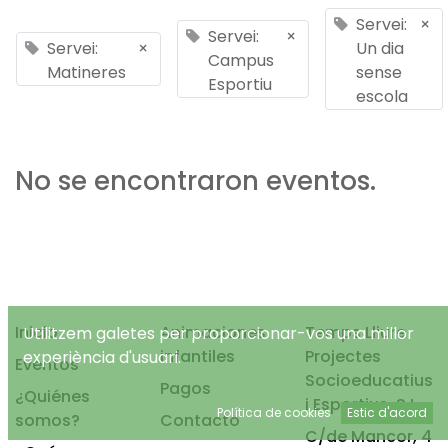
Servei:
×
Servei:
×
Servei:
×
Un dia
Campus
Matineres
sense
Esportiu
escola
No se encontraron eventos.
Inicio
Animaciones
Temps Lliure
Utilitzem galetes per proporcionar-vos una millor
infantiles
Projectes
experiència d'usuari.
Eventos
Socioeducatius
Pagos
¿Quiénes
i Esportius, S.L.
Política de cookies
Estic d'acord
somos?
Contacto
C/de Mancor, 4