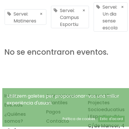
Servei:
×
Servei:
×
Servei:
×
Un dia
Campus
Matineres
sense
Esportiu
escola
No se encontraron eventos.
Inicio
Animaciones
Temps Lliure
Utilitzem galetes per proporcionar-vos una millor
infantiles
Projectes
experiència d'usuari.
Eventos
Socioeducatius
Pagos
¿Quiénes
i Esportius, S.L.
Política de cookies
Estic d'acord
somos?
Contacto
C/de Mancor, 4