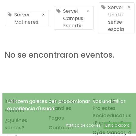
Servei:
×
Servei:
×
Servei:
×
Un dia
Campus
Matineres
sense
Esportiu
escola
No se encontraron eventos.
Inicio
Animaciones
Temps Lliure
Utilitzem galetes per proporcionar-vos una millor
infantiles
Projectes
experiència d'usuari.
Eventos
Socioeducatius
Pagos
¿Quiénes
i Esportius, S.L.
Política de cookies
Estic d'acord
somos?
Contacto
C/de Mancor, 4