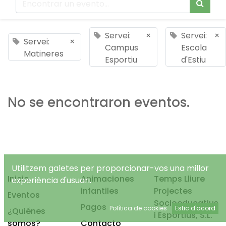
Servei:
×
Servei:
×
Servei:
×
Campus
Escola
Matineres
Esportiu
d'Estiu
No se encontraron eventos.
Utilitzem galetes per proporcionar-vos una millor
Inicio
Animaciones
Temps Lliure
experiència d'usuari.
infantiles
Projectes
Eventos
Socioeducatius
Pagos
Política de cookies
Estic d'acord
¿Quiénes
i Esportius, S.L.
somos?
Contacto