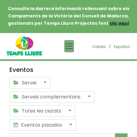
Consulta la darrera informació rellenvant sobre els
Campaments de la Victòria del Consell de Mallorca,
gestionats per Temps Lliure Projectes fent
clic aquí
|
Català
Español
Eventos
Servei
Serveis complementaris
Totes les ciutats
Eventos pasados