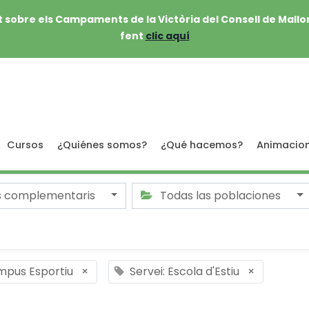
 sobre els Campaments de la Victòria del Consell de Mallo
fent
clic aquí
Cursos
¿Quiénes somos?
¿Qué hacemos?
Animacio
s complementaris
Todas las poblaciones
mpus Esportiu
×
Servei: Escola d'Estiu
×