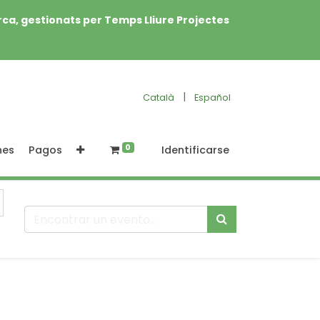
rca, gestionats per Temps Lliure Projectes
|
Català
Español
0
nes
Pagos
Identificarse