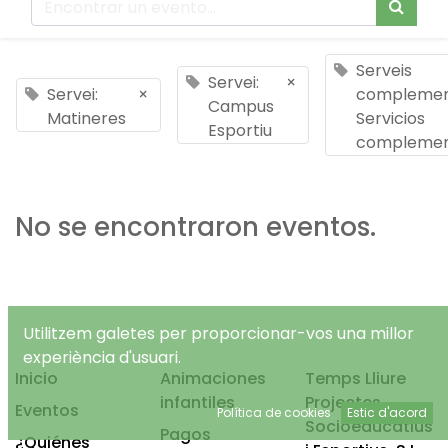
Serveis
Servei:
×
Servei:
×
complement
Campus
Matineres
Servicios
Esportiu
complemen
No se encontraron eventos.
Utilitzem galetes per proporcionar-vos una millor
experiència d'usuari.
Inicio
Animaciones
Temps Lliure
infantiles
Projectes
Eventos
Política de cookies
Estic d'acord
Socioeducatius
Pagos
¿Quiénes