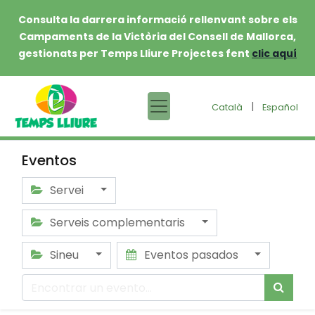
Consulta la darrera informació rellenvant sobre els
Campaments de la Victòria del Consell de Mallorca,
gestionats per Temps Lliure Projectes fent
clic aquí
|
Català
Español
Eventos
Servei
Serveis complementaris
Sineu
Eventos pasados