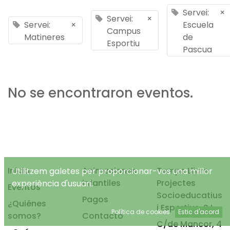
Servei:
×
Servei:
×
Servei:
×
Escuela
Campus
Matineres
de
Esportiu
Pascua
No se encontraron eventos.
Inicio
Animaciones
Temps Lliure
Utilitzem galetes per proporcionar-vos una millor
infantiles
Projectes
experiència d'usuari.
Eventos
Socioeducatius
Pagos
¿Quiénes
i Esportius, S.L.
Política de cookies
Estic d'acord
somos?
Contacto
C/de Mancor, 4