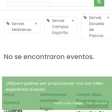
Servei:
×
Servei:
×
Servei:
×
Escuela
Campus
Matineres
de
Esportiu
Pascua
No se encontraron eventos.
Utilitzem galetes per proporcionar-vos una millor
experiència d'usuari.
Inicio
Animaciones
Temps Lliure
infantiles
Projectes
Eventos
Política de cookies
Estic d'acord
Socioeducatius
Pagos
¿Quiénes