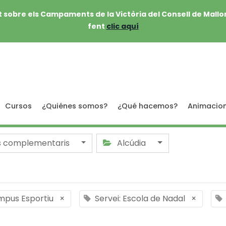
 sobre els Campaments de la Victòria del Consell de Mallo
fent
clic aquí
Cursos
¿Quiénes somos?
¿Qué hacemos?
Animacio
s complementaris
Alcúdia
mpus Esportiu
×
Servei: Escola de Nadal
×