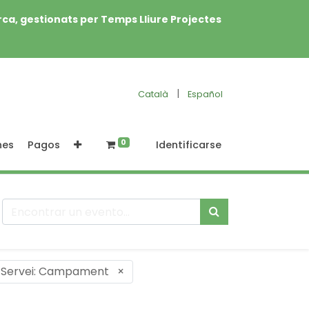
rca, gestionats per Temps Lliure Projectes
|
Català
Español
0
nes
Pagos
Identificarse
Servei: Campament
×