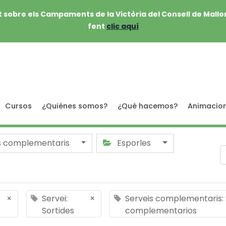
 sobre els Campaments de la Victòria del Consell de Mallo
fent
clic aquí
Cursos
¿Quiénes somos?
¿Qué hacemos?
Animacio
s complementaris
Esporles
×
Servei:
×
Serveis complementaris: 
Sortides
complementarios