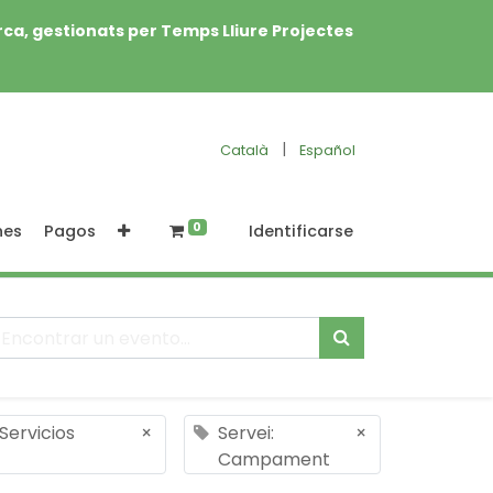
rca, gestionats per Temps Lliure Projectes
|
Català
Español
0
nes
Pagos
Identificarse
Servicios
×
Servei:
×
Campament