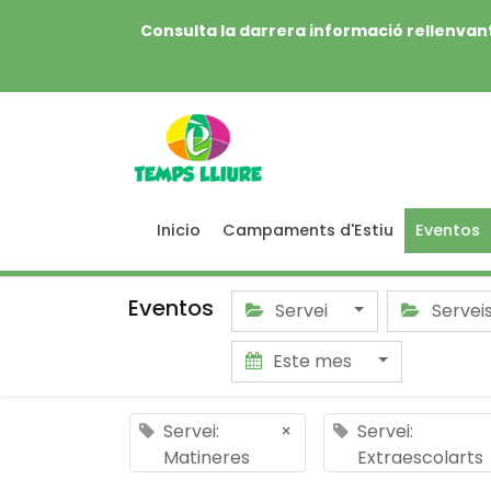
Consulta la darrera informació rellenvant
Inicio
Campaments d'Estiu
Eventos
Eventos
Servei
Servei
Este mes
Servei:
×
Servei:
Matineres
Extraescolarts