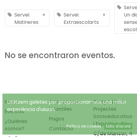
Serve
Servei:
×
Servei:
×
Un di
Matineres
Extraescolarts
sens
esco
No se encontraron eventos.
Inicio
Animaciones
Temps Lliure
Utilitzem galetes per proporcionar-vos una millor
infantiles
Projectes
experiència d'usuari.
Eventos
Socioeducatius
Pagos
¿Quiénes
i Esportius, S.L.
Política de cookies
Estic d'acord
somos?
Contacto
C/de Mancor, 4