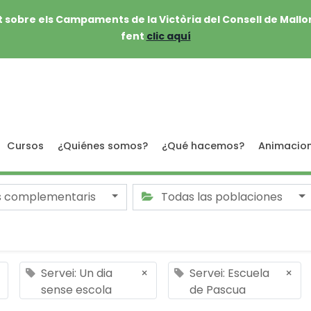
 sobre els Campaments de la Victòria del Consell de Mallo
fent
clic aquí
Cursos
¿Quiénes somos?
¿Qué hacemos?
Animacio
s complementaris
Todas las poblaciones
Servei: Un dia
×
Servei: Escuela
×
sense escola
de Pascua