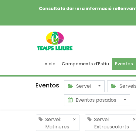
Consulta la darrera informació rellenvant
Inicio
Campaments d'Estiu
Eventos
Eventos
Servei
Servei
Eventos pasados
Servei:
×
Servei:
×
Matineres
Extraescolarts