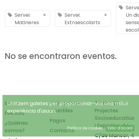
Serve
Servei:
×
Servei:
×
Un di
Matineres
Extraescolarts
sens
esco
No se encontraron eventos.
Inicio
Animaciones
Temps Lliure
Utilitzem galetes per proporcionar-vos una millor
infantiles
Projectes
experiència d'usuari.
Eventos
Socioeducatius
Pagos
¿Quiénes
i Esportius, S.L.
Política de cookies
Estic d'acord
somos?
Contacto
C/de Mancor, 4