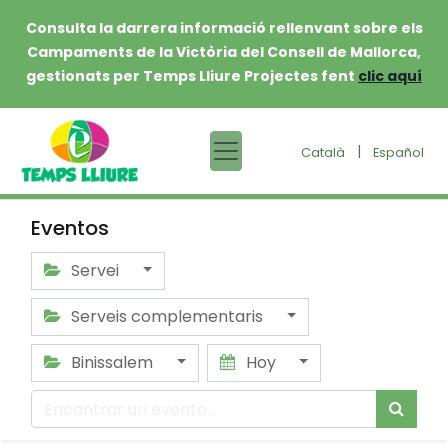
Consulta la darrera informació rellenvant sobre els
Campaments de la Victòria del Consell de Mallorca,
gestionats per Temps Lliure Projectes fent
clic aquí
|
Català
Español
Eventos
Servei
Serveis complementaris
Binissalem
Hoy