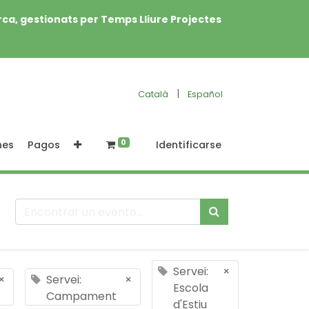
rca, gestionats per Temps Lliure Projectes
|
Català
Español
0
nes
Pagos
Identificarse
Servei:
×
×
Servei:
×
Escola
Campament
d'Estiu