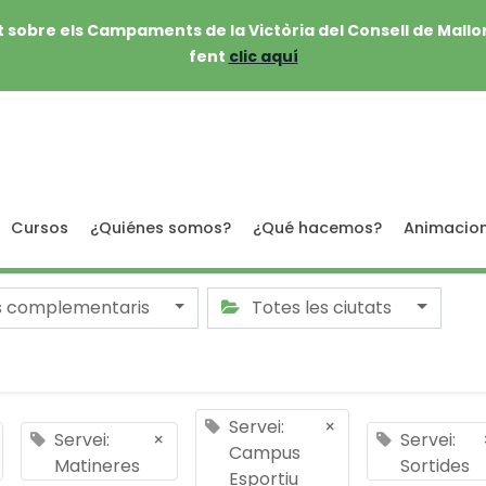
 sobre els Campaments de la Victòria del Consell de Mallo
fent
clic aquí
Cursos
¿Quiénes somos?
¿Qué hacemos?
Animacio
s complementaris
Totes les ciutats
Servei:
×
Servei:
×
Servei:
Campus
Matineres
Sortides
Esportiu