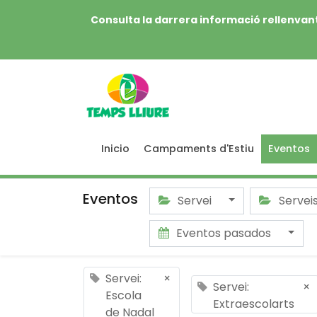
Consulta la darrera informació rellenvant
Inicio
Campaments d'Estiu
Eventos
Eventos
Servei
Servei
Eventos pasados
Servei:
×
Servei:
×
Escola
Extraescolarts
de Nadal