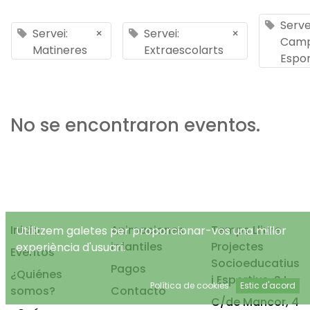
Serve
Servei:
×
Servei:
×
Cam
Matineres
Extraescolarts
Espor
No se encontraron eventos.
Inicio
Animaciones
Temps Lliure
Utilitzem galetes per proporcionar-vos una millor
infantiles
Projectes
experiència d'usuari.
Eventos
Socioeducatius
Pagos
¿Quiénes
i Esportius, S.L.
Política de cookies
Estic d'acord
somos?
Contacto
C/de Mancor, 4