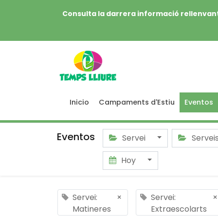
Consulta la darrera informació rellenvant
Inicio
Campaments d'Estiu
Eventos
Eventos
Servei
Servei
Hoy
Servei:
×
Servei:
×
Matineres
Extraescolarts