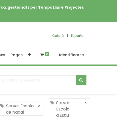
rca, gestionats per Temps Lliure Projectes
|
Català
Español
0
nes
Pagos
Identificarse
Servei:
×
Servei: Escola
×
Escola
de Nadal
d'Estiu