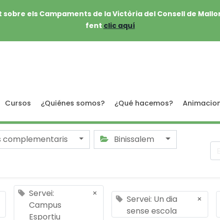
 sobre els Campaments de la Victòria del Consell de Mallo
fent
clic aquí
Cursos
¿Quiénes somos?
¿Qué hacemos?
Animacio
s complementaris
Binissalem
Servei:
×
Servei: Un dia
×
Campus
sense escola
Esportiu