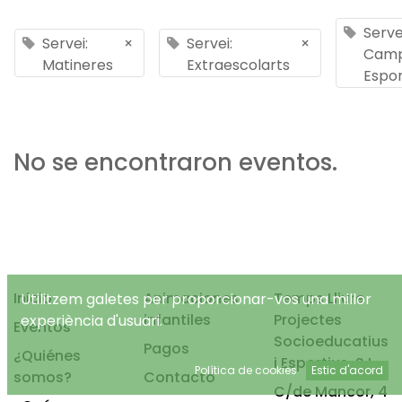
Serve
Servei:
×
Servei:
×
Cam
Matineres
Extraescolarts
Espor
No se encontraron eventos.
Inicio
Animaciones
Temps Lliure
Utilitzem galetes per proporcionar-vos una millor
infantiles
Projectes
experiència d'usuari.
Eventos
Socioeducatius
Pagos
¿Quiénes
i Esportius, S.L.
Política de cookies
Estic d'acord
somos?
Contacto
C/de Mancor, 4