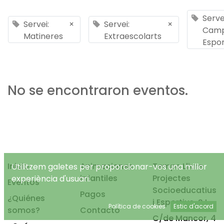
Serve
Servei:
×
Servei:
×
Cam
Matineres
Extraescolarts
Espor
No se encontraron eventos.
Inicio
Animaciones
Temps Lliure
Utilitzem galetes per proporcionar-vos una millor
infantiles
Projectes
experiència d'usuari.
Eventos
Socioeducatius
Pagos
¿Quiénes
i Esportius, S.L.
Política de cookies
Estic d'acord
somos?
Contacto
C/de Mancor, 4