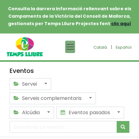
Consulta la darrera informació rellenvant sobre els
Campaments de la Victòria del Consell de Mallorca,
gestionats per Temps Lliure Projectes fent
clic aquí
|
Català
Español
Eventos
Servei
Serveis complementaris
Alcúdia
Eventos pasados