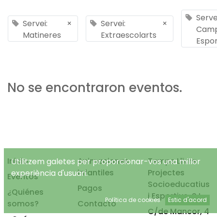
Serve
Servei:
×
Servei:
×
Cam
Matineres
Extraescolarts
Espor
No se encontraron eventos.
Inicio
Animaciones
Temps Lliure
Utilitzem galetes per proporcionar-vos una millor
infantiles
Projectes
experiència d'usuari.
Eventos
Socioeducatius
Pagos
¿Quiénes
i Esportius, S.L.
Política de cookies
Estic d'acord
somos?
Contacto
C/de Mancor, 4