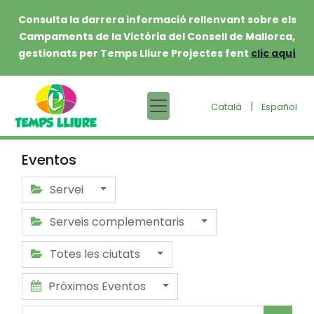
Consulta la darrera informació rellenvant sobre els
Campaments de la Victòria del Consell de Mallorca,
gestionats per Temps Lliure Projectes fent
clic aquí
|
Català
Español
Eventos
Servei
Serveis complementaris
Totes les ciutats
Próximos Eventos