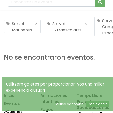
Serve
Servei:
×
Servei:
×
Cam
Matineres
Extraescolarts
Espor
No se encontraron eventos.
Utilitzem galetes per proporcionar-vos una millor
experiència d'usuari.
Inicio
Animaciones
Temps Lliure
infantiles
Projectes
Eventos
Política de cookies
Estic d'acord
Socioeducatius
Pagos
¿Quiénes