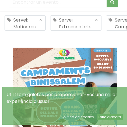
Servei:
×
Servei:
×
Serve
Matineres
Extraescolarts
Cam
Utilitzem galetes per proporcionar-vos una millor
experiència d'usuari.
Política de cookies
Estic d'acord