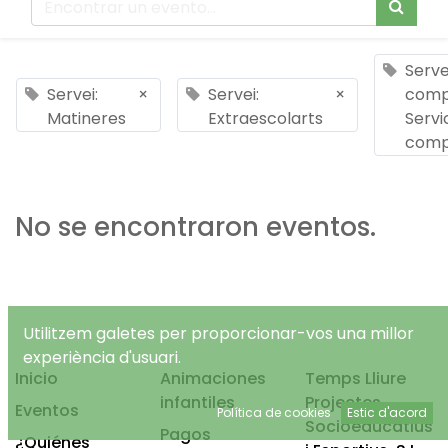
Serve
Servei:
×
Servei:
×
comp
Matineres
Extraescolarts
Servi
comp
No se encontraron eventos.
Utilitzem galetes per proporcionar-vos una millor
experiència d'usuari.
Inicio
Animaciones
Temps Lliure
infantiles
Projectes
Eventos
Política de cookies
Estic d'acord
Socioeducatius
Pagos
¿Quiénes