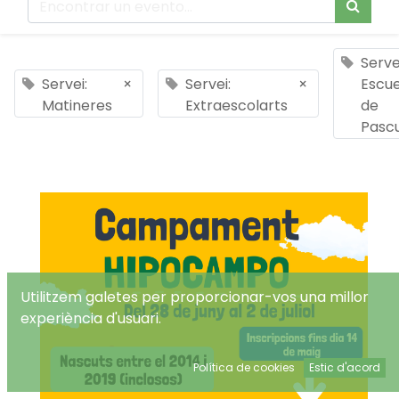
Serve
Servei:
×
Servei:
×
Escue
Matineres
Extraescolarts
de
Pasc
Utilitzem galetes per proporcionar-vos una millor
experiència d'usuari.
Política de cookies
Estic d'acord