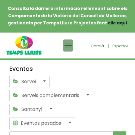
Consulta la darrera informació rellenvant sobre els
Campaments de la Victòria del Consell de Mallorca,
gestionats per Temps Lliure Projectes fent
clic aquí
|
Català
Español
Eventos
Servei
Serveis complementaris
Santanyí
Eventos pasados