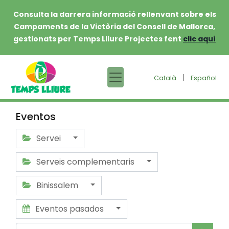
Consulta la darrera informació rellenvant sobre els
Campaments de la Victòria del Consell de Mallorca,
gestionats per Temps Lliure Projectes fent
clic aquí
|
Català
Español
Eventos
Servei
Serveis complementaris
Binissalem
Eventos pasados