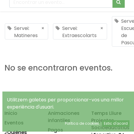
Serve
Servei:
×
Servei:
×
Escue
Matineres
Extraescolarts
de
Pasc
No se encontraron eventos.
Utilitzem galetes per proporcionar-vos una millor
experiència d'usuari.
Inicio
Animaciones
Temps Lliure
infantiles
Projectes
Eventos
Política de cookies
Estic d'acord
Socioeducatius
Pagos
¿Quiénes