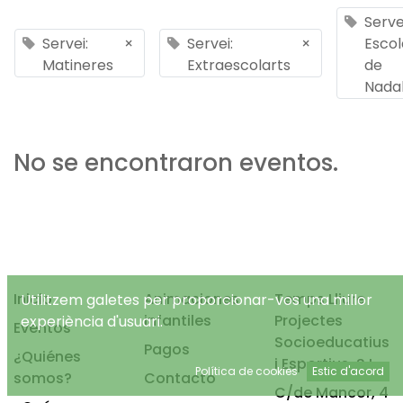
Serve
Servei:
×
Servei:
×
Escol
Matineres
Extraescolarts
de
Nada
No se encontraron eventos.
Inicio
Animaciones
Temps Lliure
Utilitzem galetes per proporcionar-vos una millor
infantiles
Projectes
experiència d'usuari.
Eventos
Socioeducatius
Pagos
¿Quiénes
i Esportius, S.L.
Política de cookies
Estic d'acord
somos?
Contacto
C/de Mancor, 4