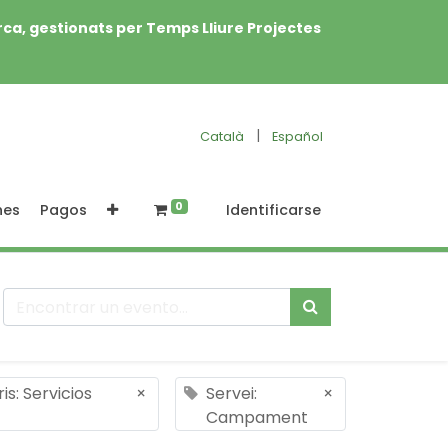
rca, gestionats per Temps Lliure Projectes
|
Català
Español
0
nes
Pagos
Identificarse
s: Servicios
×
Servei:
×
Campament