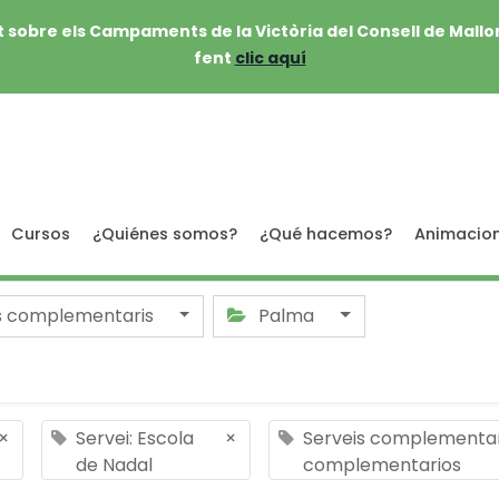
 sobre els Campaments de la Victòria del Consell de Mallo
fent
clic aquí
Cursos
¿Quiénes somos?
¿Qué hacemos?
Animacio
s complementaris
Palma
×
Servei: Escola
×
Serveis complementari
de Nadal
complementarios