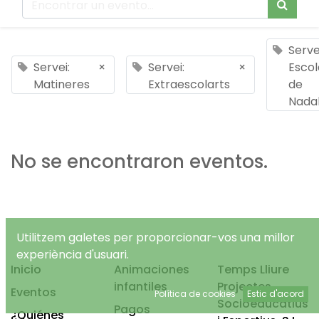
Serve
Servei:
×
Servei:
×
Escol
Matineres
Extraescolarts
de
Nada
No se encontraron eventos.
Utilitzem galetes per proporcionar-vos una millor
experiència d'usuari.
Inicio
Animaciones
Temps Lliure
infantiles
Projectes
Eventos
Política de cookies
Estic d'acord
Socioeducatius
Pagos
¿Quiénes