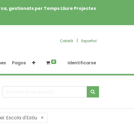
rca, gestionats per Temps Lliure Projectes
|
Català
Español
0
nes
Pagos
Identificarse
ei: Escola d'Estiu
×