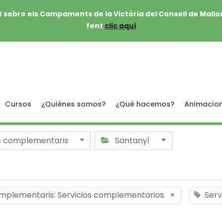
 sobre els Campaments de la Victòria del Consell de Mallo
fent
clic aquí
Cursos
¿Quiénes somos?
¿Qué hacemos?
Animacio
s complementaris
Santanyí
omplementaris: Servicios complementarios
×
Serv