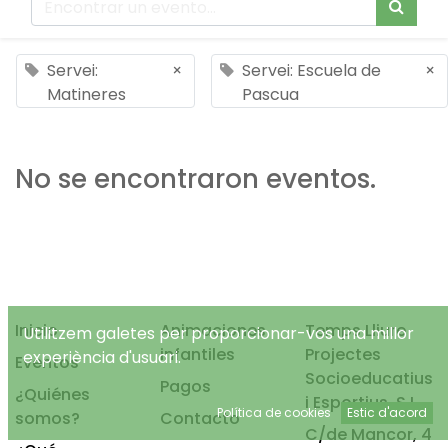
Servei:
×
Servei: Escuela de
×
Matineres
Pascua
No se encontraron eventos.
Inicio
Animaciones
Temps Lliure
Utilitzem galetes per proporcionar-vos una millor
infantiles
Projectes
experiència d'usuari.
Eventos
Socioeducatius
Pagos
¿Quiénes
i Esportius, S.L.
Política de cookies
Estic d'acord
somos?
Contacto
C/de Mancor, 4