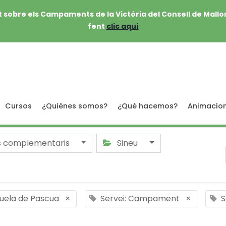
 sobre els Campaments de la Victòria del Consell de Mallo
fent
clic aquí
Cursos
¿Quiénes somos?
¿Qué hacemos?
Animacio
s complementaris
Sineu
cuela de Pascua
×
Servei: Campament
×
S