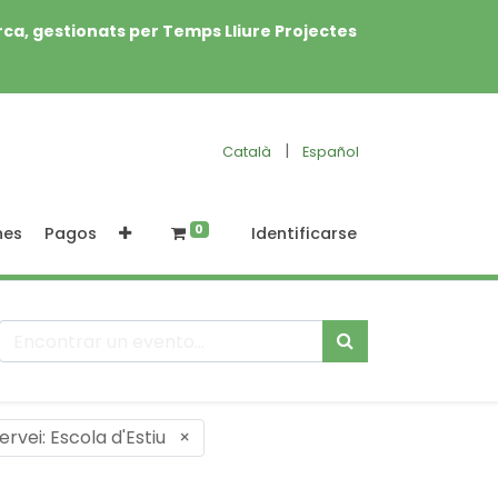
rca, gestionats per Temps Lliure Projectes
|
Català
Español
0
nes
Pagos
Identificarse
ervei: Escola d'Estiu
×