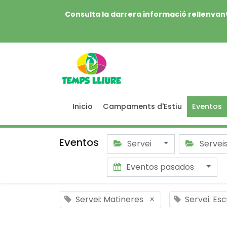
Consulta la darrera informació rellenvant
Inicio
Campaments d'Estiu
Eventos
Eventos
Servei
Servei
Eventos pasados
Servei: Matineres
×
Servei: Es