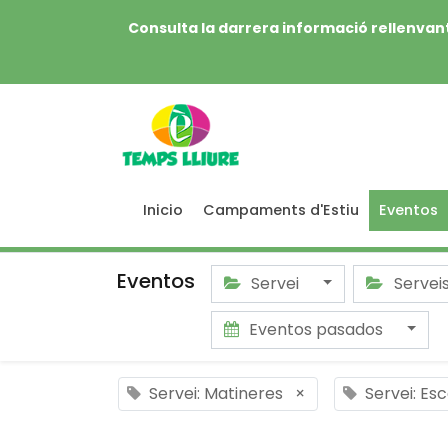
Consulta la darrera informació rellenvant
Inicio
Campaments d'Estiu
Eventos
Eventos
Servei
Servei
Eventos pasados
Servei: Matineres
×
Servei: Es