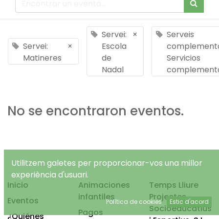
Servei:
×
Serveis
Servei:
×
Escola
complementa
Matineres
de
Servicios
Nadal
complementa
No se encontraron eventos.
Utilitzem galetes per proporcionar-vos una millor
experiència d'usuari.
Inicio
Animaciones
Temps Lliure
infantiles
Projectes
Eventos
Política de cookies
Estic d'acord
Socioeducatius
Pagos
¿Quiénes