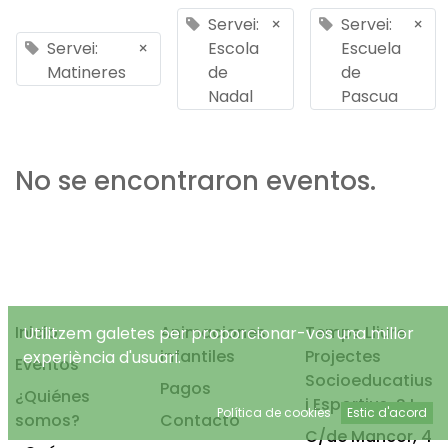
Servei:
×
Servei:
×
Servei:
×
Escola
Escuela
Matineres
de
de
Nadal
Pascua
No se encontraron eventos.
Inicio
Animaciones
Temps Lliure
Utilitzem galetes per proporcionar-vos una millor
infantiles
Projectes
experiència d'usuari.
Eventos
Socioeducatius
Pagos
¿Quiénes
i Esportius, S.L.
Política de cookies
Estic d'acord
somos?
Contacto
C/de Mancor, 4